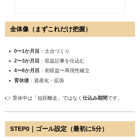
全体像（まずこれだけ把握）
0〜1か月目
：土台づくり
2〜3か月目
：収益記事を仕込む
4〜6か月目
：初収益〜再現性確立
育休後
：資産化・拡張
👉 育休中は「短距離走」ではなく
仕込み期間
です。
STEP0｜ゴール設定（最初に5分）