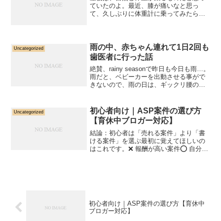
ていたのよ。最近、膝が痛いなと思っ
て、久しぶりに体重計に乗ってみたら、
産後直後の体重からマイナス4キロ…
「え…。たったマイナス4キロ？？！」
「赤ちゃんの体重3キロちょいだったけ
ど？？？！」そりゃ膝痛いよね...
雨の中、赤ちゃん連れて1日2回も
Uncategorized
歯医者に行った話
絶賛、rainy seasonで昨日も今日も雨…。
雨だと、ベビーカーを出動させる事がで
きないので、雨の日は、ギックリ腰の爆
弾を抱えている私にとって、家に引きこ
もる日なのです。今日は、3日前の段階
で、雨が降ることわかってたので、リス
初心者向け｜ASP案件の選び方
Uncategorized
ケできない...
【育休中ブロガー対応】
結論：初心者は「売れる案件」より「書
ける案件」を選ぶ最初に覚えてほしいの
はこれです。❌ 報酬が高い案件⭕ 自分の
体験と結びつく案件初心者が稼げない最
大の理由は「自分が使っていない・詳し
くない案件」を選ぶことです。① 自分が
「実際に困ったこと...
初心者向け｜ASP案件の選び方【育休中
ブロガー対応】