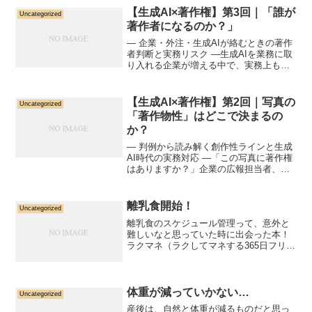
【生成AI×著作権】第3回｜「誰が
Uncategorized
著作者になるのか？」
― 企業・外注・生成AIが絡むときの著作
者判断と実務リスク ―生成AIを業務に取
り入れる企業が増える中で、実務上もっ
とも混乱が生じやすいのが「結局、誰が
著作者なのか？」という問題です。制作
に関与する主体が、 企業（発注者） 外注
【生成AI×著作権】第2回｜写真の
Uncategorized
先（制作会社...
「著作物性」はどこで決まるの
か？
― 判例から読み解く創作性ラインと生成
AI時代の実務対応 ―「この写真に著作権
はありますか？」企業の広報担当者、デ
ザイナー、個人クリエイターから、実務
で最も多く寄せられる質問の一つです。
特に近年は、スマートフォン写真や生成
離乳食開始！
Uncategorized
AIを介在させた画...
離乳食のスケジュール管理って、意外と
難しいなと思っていた時に出会った本！
ラクマネ（ラクしてマネする365日フリー
ジング離乳食&幼児食）この本さえあれ
ば、離乳食の進め方がよくわかる！一週
間ごとの冷凍食材の準備が一目瞭然で、
準備すべき食材も書い...
体重が減っていかない…
Uncategorized
産後は、自然と体重が減るものだと思っ