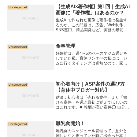
オンライン申請の具体的な流れ（マイナ
ポータル使用） 写真撮影のコツ 委任のや
【生成AI×著作権】第1回｜生成AI
Uncategorized
り方・戸籍謄本の必...
画像に「著作権」はあるのか？
生成AIで作られた画像に著作権は発生す
るのか。この問題は、広告、Web制作、
SNS運用、商品開発など、実務の最前線
で頻繁に問われています。結論から言え
ば、原則として、人が創作していないAI
生成物には著作権は発生しません。しか
食事管理
Uncategorized
し、これは単純な...
妊娠前は、週4〜5のペースでジム通いを
していた私。育休ワンオペの私には、ジ
ムに行くタイミングは皆無なので、家で
腹筋・背筋・スクワットを毎日やってい
るものの、体重が思うように落ちていか
ない…産後の急激な減量は、ホルモンバ
ランスが崩れるので、更...
初心者向け｜ASP案件の選び方
Uncategorized
【育休中ブロガー対応】
結論：初心者は「売れる案件」より「書
ける案件」を選ぶ最初に覚えてほしいの
はこれです。❌ 報酬が高い案件⭕ 自分の
体験と結びつく案件初心者が稼げない最
大の理由は「自分が使っていない・詳し
くない案件」を選ぶことです。① 自分が
離乳食開始！
Uncategorized
「実際に困ったこと...
離乳食のスケジュール管理って、意外と
難しいなと思っていた時に出会った本！