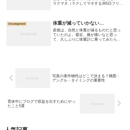
ラクマネ（ラクしてマネする365日フリー
ジング離乳食&幼児食）この本さえあれ
ば、離乳食の進め方がよくわかる！一週
間ごとの冷凍食材の準備が一目瞭然で、
準備すべき食材も書い...
体重が減っていかない…
Uncategorized
産後は、自然と体重が減るものだと思っ
ていたのよ。最近、膝が痛いなと思っ
て、久しぶりに体重計に乗ってみたら、
産後直後の体重からマイナス4キロ…
「え…。たったマイナス4キロ？？！」
「赤ちゃんの体重3キロちょいだったけ
ど？？？！」そりゃ膝痛いよね...
写真の著作物性はどこで決まる？構図・
アングル・タイミングの重要性
育休中にブログで収益を出すためにやっ
たこと5選
人気記事