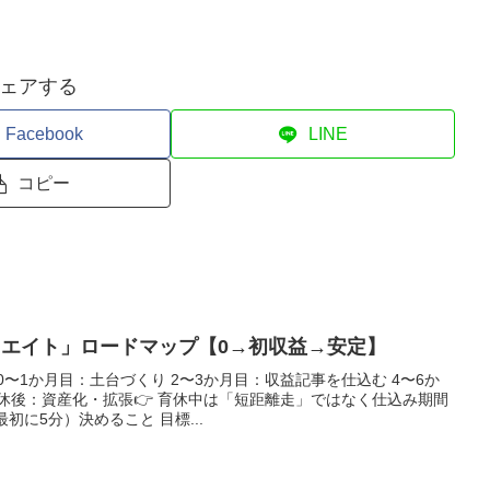
ェアする
Facebook
LINE
コピー
リエイト」ロードマップ【0→初収益→安定】
〜1か月目：土台づくり 2〜3か月目：収益記事を仕込む 4〜6か
休後：資産化・拡張👉 育休中は「短距離走」ではなく仕込み期間
初に5分）決めること 目標...