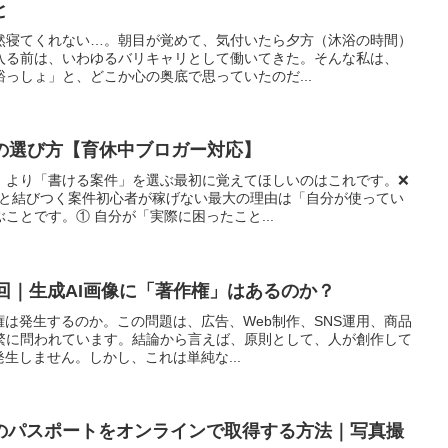
と
然寝てくれない…。朝目が覚めて、気付いたら夕方（沐浴の時間）
入る前は、いわゆるバリキャリとして働いてきた。そんな私は、
っしょ」と、どこか心の奥底で思っていたのだ...
件の選び方【育休中ブロガー対応】
」より「書ける案件」を選ぶ最初に覚えてほしいのはこれです。❌
験と結びつく案件初心者が稼げない最大の理由は「自分が使ってい
ことです。① 自分が「実際に困ったこと...
1回｜生成AI画像に「著作権」はあるのか？
権は発生するのか。この問題は、広告、Web制作、SNS運用、商品
繁に問われています。結論から言えば、原則として、人が創作して
発生しません。しかし、これは単純な...
のパスポートをオンラインで取得する方法｜写真撮