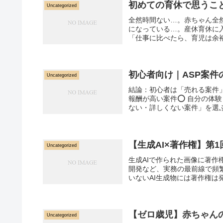
初めての育休で思うこ
Uncategorized
全然時間ない…。赤ちゃん全
になっている…。産休育休に
「仕事に比べたら、育児は余裕
初心者向け｜ASP案
Uncategorized
結論：初心者は「売れる案件
報酬が高い案件⭕ 自分の体
ない・詳しくない案件」を選ぶ
【生成AI×著作権】第
Uncategorized
生成AIで作られた画像に著作
開発など、実務の最前線で頻
いないAI生成物には著作権は
【ゼロ歳児】赤ちゃん
Uncategorized