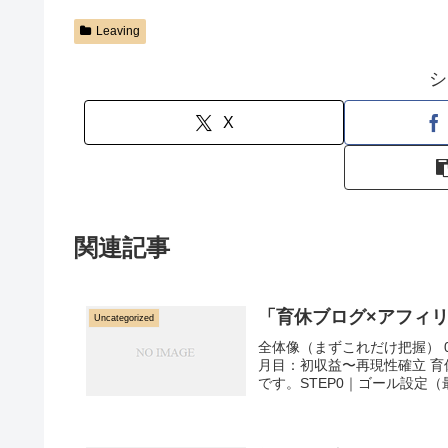
Leaving
シ
X
関連記事
「育休ブログ×アフィ
Uncategorized
全体像（まずこれだけ把握） 0
月目：初収益〜再現性確立 育
です。STEP0｜ゴール設定（最